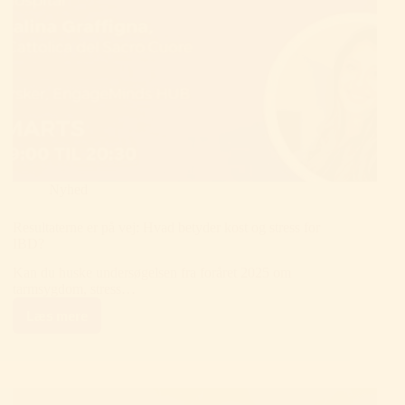
Nyhed
Resultaterne er på vej: Hvad betyder kost og stress for
IBD?
Kan du huske undersøgelsen fra foråret 2025 om
tarmsygdom, stress…
Læs mere
Resultaterne
er
på
vej:
Hvad
betyder