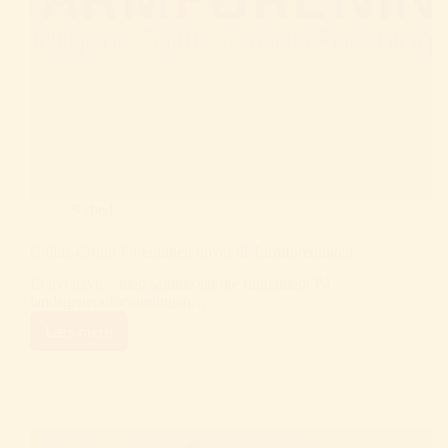
Nyhed
Colitis-Crohn Foreningen bliver til Tarmforeningen
Et nyt navn – med samme stærke fundament På
landsgeneralforsamlingen…
Læs mere
Colitis-
Crohn
Foreningen
bliver
til
Tarmforeningen