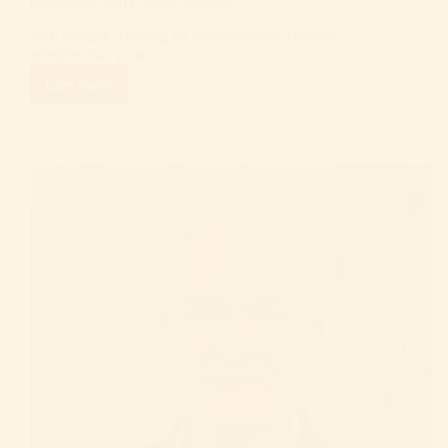
behandling ved Crohns sygdom
På Kirurgisk Afdeling på Nordsjællands Hospital
arbejder man på at…
Læs mere
Workshop:
Hjælp
med
at
udvikle
bedre
samtaler
om
behandling
ved
Crohns
sygdom