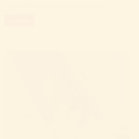
Vi har besluttet at udsætte Tarmgalla. Beslutningen er
truffet i…
Læs mere
Tarmgalla
udsættes
–
vi
ser
frem
mod
2027