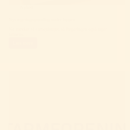
Nyhed
Nyt regeringsgrundlag under luppen
Nu trækker vi i arbejdstøjet, så Regeringen også tager
tarmens…
Læs mere
Nyt
regeringsgrundlag
under
luppen