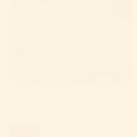
Nyhed
Nye regler pr. 1. juli på beskæftigelsesområdet: Det
betyder det for dig!
Færre møder, mere fleksibilitet og selvbetjening –
sådan rammer beskæftigelsesreformen…
Læs mere
Nye