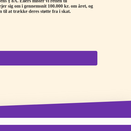
ns § 8A. Ellers mister vi retten til
er sig om i gennemsnit 100.000 kr. om året, og
til at trække deres støtte fra i skat.