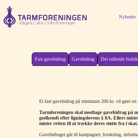
Fortsæt
til
indhold
Nyheder
Fast gavebidrag
Gavebidrag
Det rullende buds
Et fast gavebidrag på minimum 200 kr. vil gøre en
Tarmforeningen skal modtage gavebidrag på mi
godkendt efter ligningslovens § 8A. Ellers mist
mister retten til at trække deres støtte fra i skat
Gavebidraget går til kampagner, forskning, informa