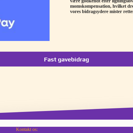
være godkendt efter ligningslove
momskompensation, hvilket drej
vores bidragsydere mister retten 
Fast gavebidrag
Kontakt os: