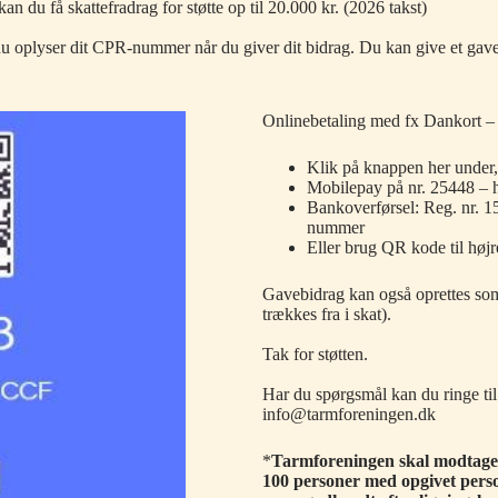
n du få skattefradrag for støtte op til 20.000 kr. (2026 takst)
s du oplyser dit CPR-nummer når du giver dit bidrag. Du kan give et ga
Onlinebetaling med fx Dankort 
Klik på knappen her under, 
Mobilepay på nr. 25448 –
Bankoverførsel: Reg. nr. 1
nummer
Eller brug QR kode til hø
Gavebidrag kan også oprettes som
trækkes fra i skat).
Tak for støtten.
Har du spørgsmål kan du ringe til k
info@tarmforeningen.dk
*
Tarmforeningen skal modtage
100 personer med opgivet pers