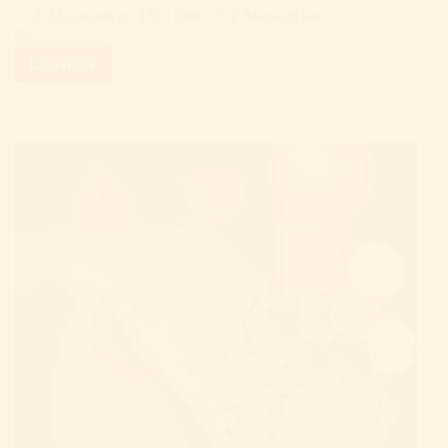
CCF Magasinet nr. 137 I dette CCF Magasin kan
du…
Læs mere
CCF
Magasinet
nr.
137