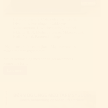
Børn og forældre
,
Colitis ulcerosa
,
Crohn
,
Divertikler
,
Foreningen
,
Galdesyre
Malabsorption
,
Hovedbestyrelse
,
Irritabel
tyktarm (IBS)
,
Medie og presse
,
Mikroskopisk
Kolit
,
Nyhed
,
Pårørende
,
Unge
“Nej, dette er ikke en majkat – Maj er awareness-
måned for tarmsygdomme”
Maj er kommet, og med den følger awareness
kampagne for…
Læs mere
“Nej,
dette
er
ikke
en
majkat
–
Maj
er