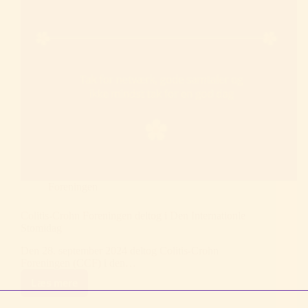
Foreningen
Colitis-Crohn Foreningen deltog i Den Internationle
Stomidag
Den 28. september 2024 deltog Colitis-Crohn
Foreningen (CCF) i den…
Læs mere
Colitis-
Crohn