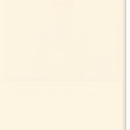
Børn og forældre
,
Colitis ulcerosa
,
Crohn
,
Divertikler
,
Foreningen
,
Galdesyre
Malabsorption
,
Irritabel tyktarm (IBS)
,
Medie
og presse
,
Nyhed
,
Pårørende
,
Unge
En hilsen til CCF fra EFCCA I anledning af World
IBD Day 19. maj
Hilsen fra EFCCA’s formand Salvo Leone Den 19.