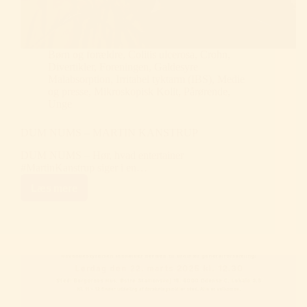
Børn og forældre
,
Colitis ulcerosa
,
Crohn
,
Divertikler
,
Foreningen
,
Galdesyre
Malabsorption
,
Irritabel tyktarm (IBS)
,
Medie
og presse
,
Mikroskopisk Kolit
,
Pårørende
,
Unge
DUM NUMS – MARTIN KANSTRUP
DUM NUMS – Hør, hvad entertainer
#MartinKanstrup siger i en…
Læs mere
DUM
NUMS
–
MARTIN
KANSTRUP