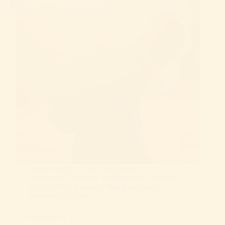
awareness-
måned
for
tarmsygdomme”
Colitis ulcerosa
,
Crohn
,
Divertikler
,
Foreningen
,
Galdesyre Malabsorption
,
Irritabel
tyktarm (IBS)
,
Magasin
,
Medie og presse
,
Mikroskopisk Kolit
CCF Magasinet nr. 137