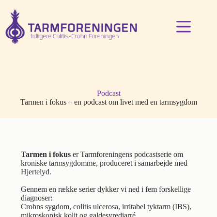
Fortsæt
til
indhold
Podcast
Tarmen i fokus – en podcast om livet med en tarmsygdom
Tarmen i fokus
er Tarmforeningens podcastserie om
kroniske tarmsygdomme, produceret i samarbejde med
Hjertelyd.
Gennem en række serier dykker vi ned i fem forskellige
diagnoser:
Crohns sygdom, colitis ulcerosa, irritabel tyktarm (IBS),
mikroskopisk kolit og galdesyrediarré.