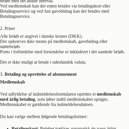
beløb med det aftalte interval.
Ved medlemskab kan der enten betales via betalingskort eller
Betalingsservice og ved fast gavebidrag kan der betales med
Betalingsservice.
2. Priser
Alle beløb er angivet i danske kroner (DKK).
Der opkræves ikke moms på medlemskab, gavebidrag eller
støttebeløb.
Porto i forbindelse med forsendelse er inkluderet i det samlede beløb.
Det er ikke muligt at betale i udenlandsk valuta.
3.
Betaling og oprettelse af abonnement
Medlemskab
Ved udfyldelse af indmeldelsesformularen oprettes et
medlemskab
med årlig betaling
, som løber indtil medlemskabet opsiges.
Medlemskabet er gældende fra indmeldelsesdatoen.
Du kan vælge mellem følgende betalingsformer:
Betalingskort
: Beløbet trækkes automatisk én gang årligt.