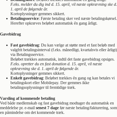
F.eks. melder du dig ind d. 15. april, vil næste opkrævning ske d.
1. april de følgende år.
Kortoplysninger gemmes sikkert.
Betalingsservice
: Første betaling sker ved næste betalingskørsel.
Herefter opkræves beløbet automatisk én gang årligt.
Gavebidrag
Fast gavebidrag
: Du kan vælge at støtte med et fast beløb med
valgfrit betalingsinterval (f.eks. månedligt, kvartalsvis eller årligt)
via Betalingsservice.
Beløbet trækkes automatisk, indtil det faste gavebidrag opsiges.
F.eks. opretter du en fast donation d. 15. april, vil næste
opkrævning ske d. 1. april de følgende år.
Kortoplysninger gemmes sikkert.
Enkelt gavebidrag
: Beløbet trækkes én gang og kan betales vi
betalingskort eller Mobilepay. Der gemmes ikke
betalingsoplysninger til fremtidige træk.
Varsling af kommende betaling
Ved både medlemskab og fast gavebidrag modtager du automatisk en
meddelelse pr. e-mail
senest 7 dage
før næste betaling/fakturering, som
en påmindelse om det kommende træk.