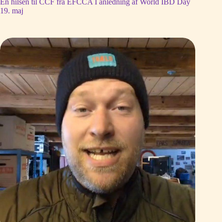
En hilsen til CCF fra EFCCA I anledning af World IBD Day
19. maj