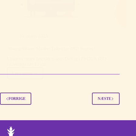
10. marts 2025
Young Voices Matter: Take Our IBD Survey!
Unge stemmer betyder noget: Deltag i EFCCA IBD-
undersøgelse! Er du…
Læs mere
Young
Voices
Matter:
Take
Our
FORRIGE
NÆSTE
IBD
Survey!