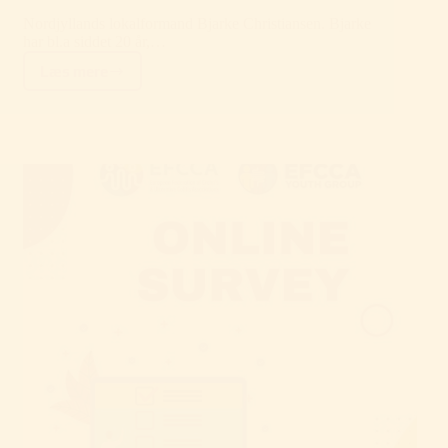
Nordjyllands lokalformand Bjarke Christiansen. Bjarke
har bl.a siddet 20 år,…
Læs mere
Årets
Birthe
Stubbes
Mindelegat
gik
til
…