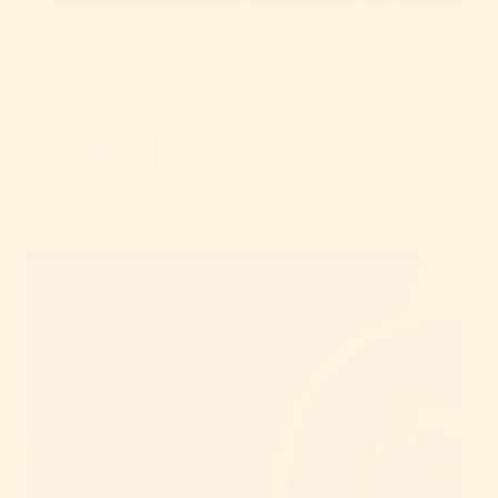
18. april 2025
Vil du, som kronisk inflammatorisk tarmsyg (IBD)
virkelig gerne, at der bliver forsket i vores sygdomme?
Så er det nu Sæt handling bag dine ønsker, her…
Læs mere
Vil
du,
som
kronisk
inflammatorisk
tarmsyg
(IBD)
virkelig
gerne,
at
der
bliver
forsket
i
vores
sygdomme?