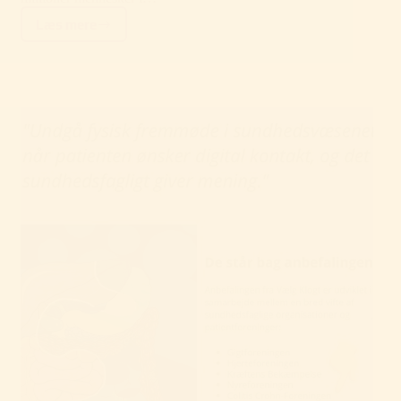
Læs mere
Vidste
du?