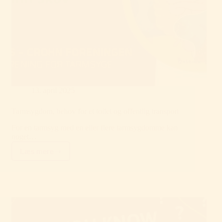
13. april 2025
Tarmsygdom, behov for et toilet og offentlig transport
For en tarmsyg med en eller flere tarmsygdomme kan
noget…
Læs mere
Tarmsygdom,
behov
for
et
toilet
og
offentlig
transport