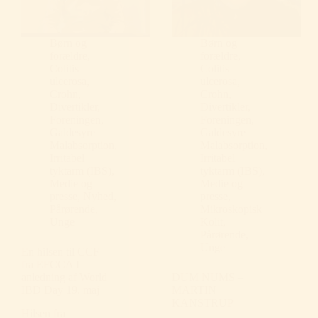
Børn og
Børn og
forældre
,
forældre
,
Colitis
Colitis
ulcerosa
,
ulcerosa
,
Crohn
,
Crohn
,
Divertikler
,
Divertikler
,
Foreningen
,
Foreningen
,
Galdesyre
Galdesyre
Malabsorption
,
Malabsorption
,
Irritabel
Irritabel
tyktarm (IBS)
,
tyktarm (IBS)
,
Medie og
Medie og
presse
,
Nyhed
,
presse
,
Pårørende
,
Mikroskopisk
Unge
Kolit
,
Pårørende
,
Unge
En hilsen til CCF
fra EFCCA I
anledning af World
DUM NUMS –
IBD Day 19. maj
MARTIN
KANSTRUP
Hilsen fra