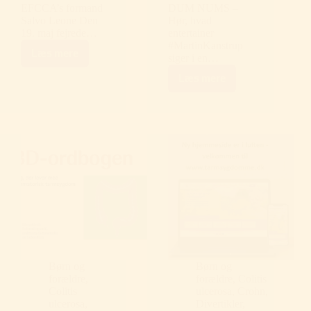
EFCCA’s formand
DUM NUMS –
Salvo Leone Den
Hør, hvad
19. maj fejrede…
entertainer
#MartinKanstrup
Læs mere
siger i en…
En
hilsen
Læs mere
til
DUM
CCF
NUMS
fra
–
EFCCA
MARTIN
I
KANSTRUP
anledning
af
World
IBD
Day
19.
maj
Børn og
Børn og
forældre
,
forældre
,
Colitis
Colitis
ulcerosa
,
Crohn
,
ulcerosa
,
Divertikler
,