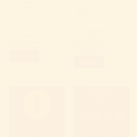
ulcerosa
,
Nyhed
TARM
AWARENESS
Colitis Ulcerosa
EVENT 2025
håndbog
CCF – Foreningen
Kære medlemmer
for tarmsyge
Det er nu muligt at
inviterer til TARM
hente den nye…
AWARENESS E
VENT 2025…
Læs mere
Colitis
Læs mere
Ulcerosa
TARM
håndbog
AWARENESS
EVENT
2025