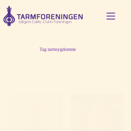
Fortsæt
til
indhold
Tag
tarmsygdomme