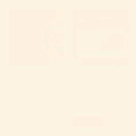
ikke
en
majkat
–
Maj
er
awareness-
måned
for
tarmsygdomme”
Børn og
Forskning
forældre
,
Colitis
Vidste du?
ulcerosa
,
Crohn
,
Inflammatorisk
Galdesyre
tarmsygdom (IBD)
Malabsorption
,
rammer mere end 3
Irritabel
millioner
tyktarm (IBS)
,
mennesker i…
Medie og
Læs mere
presse
,
Unge
Vidste
du?
Tarmsygdom,