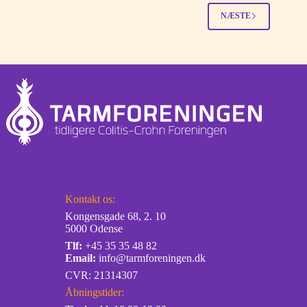
?
NÆSTE
Kontakt os:
Kongensgade 68, 2. 10
5000 Odense
Tlf:
+45 35 35 48 82
Email:
info@tarmforeningen.dk
CVR: 21314307
Åbningstider: