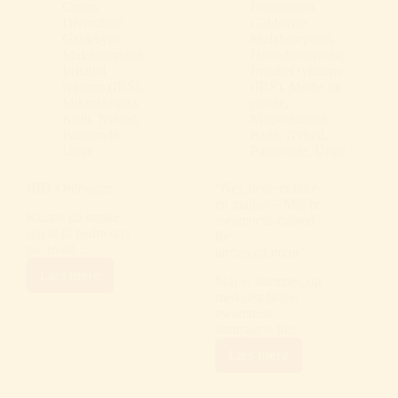
Crohn
,
Foreningen
,
Divertikler
,
Galdesyre
Galdesyre
Malabsorption
,
Malabsorption
,
Hovedbestyrelse
,
Irritabel
Irritabel tyktarm
tyktarm (IBS)
,
(IBS)
,
Medie og
Mikroskopisk
presse
,
Kolit
,
Nyhed
,
Mikroskopisk
Pårørende
,
Kolit
,
Nyhed
,
Unge
Pårørende
,
Unge
IBD-Ordbogen
“Nej, dette er ikke
en majkat – Maj er
Kunne du tænke
awareness-måned
dig at få bedre styr
for
på, hvad…
tarmsygdomme”
Læs mere
Maj er kommet, og
IBD-
Ordbogen
med den følger
awareness
kampagne for…
Læs mere
“Nej,
dette
er