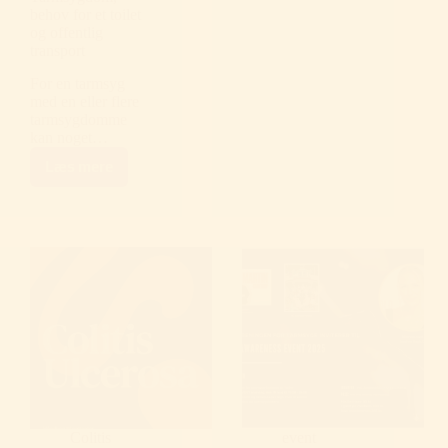
behov for et toilet
og offentlig
transport
For en tarmsyg
med en eller flere
tarmsygdomme
kan noget…
Læs mere
Tarmsygdom,
behov
for
et
toilet
og
offentlig
transport
Colitis
event