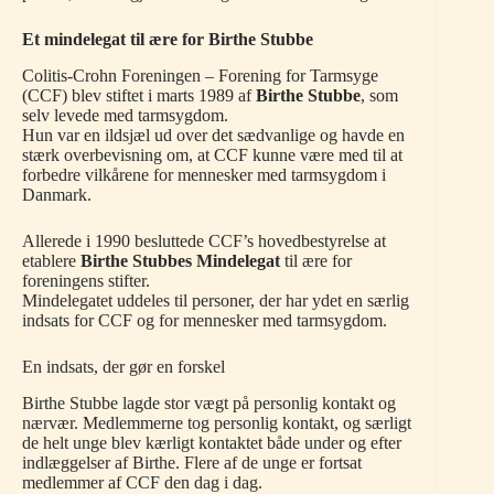
Et mindelegat til ære for Birthe Stubbe
Colitis-Crohn Foreningen – Forening for Tarmsyge
(CCF) blev stiftet i marts 1989 af
Birthe Stubbe
, som
selv levede med tarmsygdom.
Hun var en ildsjæl ud over det sædvanlige og havde en
stærk overbevisning om, at CCF kunne være med til at
forbedre vilkårene for mennesker med tarmsygdom i
Danmark.
Allerede i 1990 besluttede CCF’s hovedbestyrelse at
etablere
Birthe Stubbes Mindelegat
til ære for
foreningens stifter.
Mindelegatet uddeles til personer, der har ydet en særlig
indsats for CCF og for mennesker med tarmsygdom.
En indsats, der gør en forskel
Birthe Stubbe lagde stor vægt på personlig kontakt og
nærvær. Medlemmerne tog personlig kontakt, og særligt
de helt unge blev kærligt kontaktet både under og efter
indlæggelser af Birthe. Flere af de unge er fortsat
medlemmer af CCF den dag i dag.