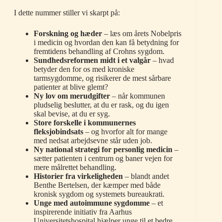
I dette nummer stiller vi skarpt på:
Forskning og hæder
– læs om årets Nobelpris
i medicin og hvordan den kan få betydning for
fremtidens behandling af Crohns sygdom.
Sundhedsreformen midt i et valgår
– hvad
betyder den for os med kroniske
tarmsygdomme, og risikerer de mest sårbare
patienter at blive glemt?
Ny lov om merudgifter
– når kommunen
pludselig beslutter, at du er rask, og du igen
skal bevise, at du er syg.
Store forskelle i kommunernes
fleksjobindsats
– og hvorfor alt for mange
med nedsat arbejdsevne står uden job.
Ny national strategi for personlig medicin
–
sætter patienten i centrum og baner vejen for
mere målrettet behandling.
Historier fra virkeligheden
– blandt andet
Benthe Bertelsen, der kæmper med både
kronisk sygdom og systemets bureaukrati.
Unge med autoimmune sygdomme
– et
inspirerende initiativ fra Aarhus
Universitetshospital hjælper unge til et bedre