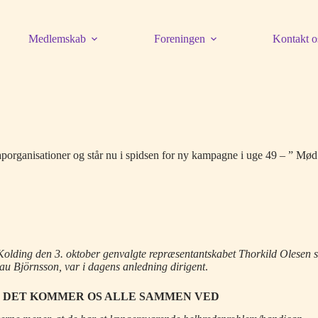
Medlemskab
Foreningen
Kontakt o
organisationer og står nu i spidsen for ny kampagne i uge 49 – ” Mø
olding den 3. oktober genvalgte repræsentantskabet Thorkild Olesen
u Björnsson, var i dagens anledning dirigent
.
DET KOMMER OS ALLE SAMMEN VED