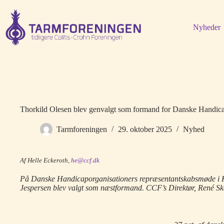
Fortsæt
til
indhold
Nyheder
Thorkild Olesen blev genvalgt som formand for Danske Handicap
Tarmforeningen
29. oktober 2025
Nyhed
Af Helle Eckeroth,
he@ccf.dk
På Danske Handicaporganisationers repræsentantskabsmøde i K
Jespersen blev valgt som næstformand. CCF’s Direktør, René Ska