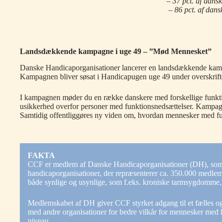
– 37 pct. af dans
– 86 pct. af dan
Landsdækkende kampagne i uge 49 – ”Mød Mennesket”
Danske Handicaporganisationer lancerer en landsdækkende kamp
Kampagnen bliver søsat i Handicapugen uge 49 under overskri
I kampagnen møder du en række danskere med forskellige funktio
usikkerhed overfor personer med funktionsnedsættelser. Kampagne
Samtidig offentliggøres ny viden om, hvordan mennesker med fu
FAKTA
CCF er medlem af Danske Handicaporganisationer (DH), som er
handicaporganisationer, der repræsenterer ca. 350.000 medle
både synlige og usynlige, som f.eks. kroniske tarmsygdomme
Medlemskabet af DH giver CCF styrket adgang til et fælles og
med andre organisationer for bedre vilkår for mennesker med h
niveau.