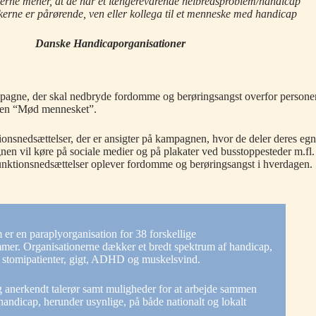
kerne mener, at de har et længerevarende helbredsproblem/handicap
skerne er pårørende, ven eller kollega til et menneske med handicap
Danske Handicaporganisationer
agne, der skal nedbryde fordomme og berøringsangst overfor persone
ften “Mød mennesket”.
nsnedsættelser, der er ansigter på kampagnen, hvor de deler deres eg
n vil køre på sociale medier og på plakater ved busstoppesteder m.fl.
nktionsnedsættelser oplever fordomme og berøringsangst i hverdagen.
 en paraplyorganisation for 38 forskellige
mmer. Organisationerne dækker et bredt spektrum af handicap,
, stomipatienter, gigt, ADHD og muskelsvind.
 anerkendt talerør samt muligheder for at arbejde sammen
andicap, herunder usynlige, på både nationalt og lokalt