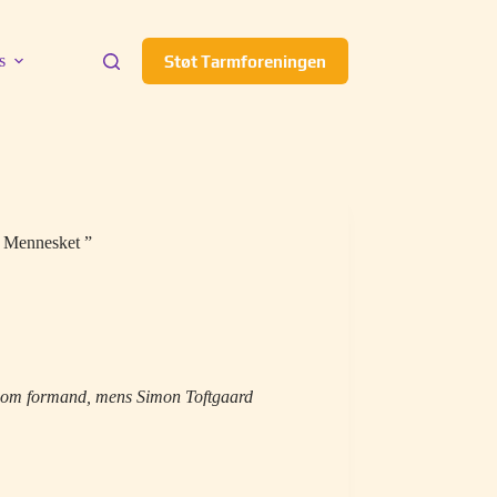
s
Støt Tarmforeningen
d Mennesket ”
 som formand, mens Simon Toftgaard