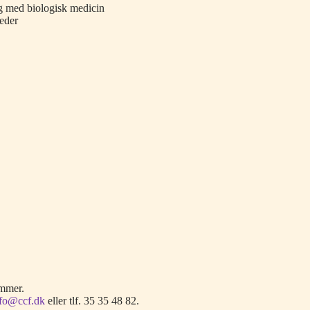
g med biologisk medicin
heder
emmer.
nfo@ccf.dk
eller tlf. 35 35 48 82.