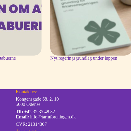
tabuerne
Nyt regeringsgrundlag under luppen
Kontakt os:
Kongensgade 68, 2. 10
5000 Odense
Tlf:
+45 35 35 48 82
Email:
info@tarmforeningen.dk
CVR: 21314307