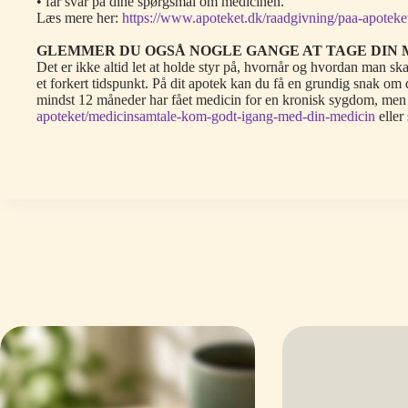
• får svar på dine spørgsmål om medicinen.
Læs mere her:
https://www.apoteket.dk/raadgivning/paa-apotek
GLEMMER DU OGSÅ NOGLE GANGE AT TAGE DIN 
Det er ikke altid let at holde styr på, hvornår og hvordan man s
et forkert tidspunkt. På dit apotek kan du få en grundig snak om d
mindst 12 måneder har fået medicin for en kronisk sygdom, men 
apoteket/medicinsamtale-kom-godt-igang-med-din-medicin
eller