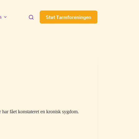
s
Støt Tarmforeningen
r har fået konstateret en kronisk sygdom.