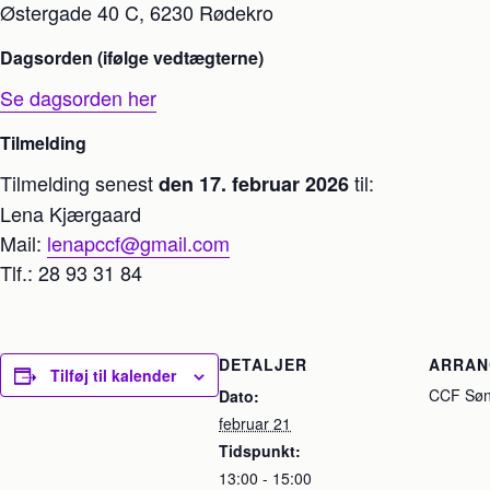
Østergade 40 C, 6230 Rødekro
Dagsorden (ifølge vedtægterne)
Se dagsorden her
Tilmelding
Tilmelding senest
til:
den 17. februar 2026
Lena Kjærgaard
Mail:
lenapccf@gmail.com
Tlf.: 28 93 31 84
DETALJER
ARRA
Tilføj til kalender
CCF Sønd
Dato:
februar 21
Tidspunkt:
13:00 - 15:00