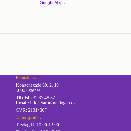
Google Maps
Kontakt os:
Kongensgade 68, 2. 10
5000 Odense
Tlf:
+45 35 35 48 82
Email:
info@tarmforeningen.dk
CVR: 21314307
Åbningstider:
Tirsdag kl. 10.00-13.00