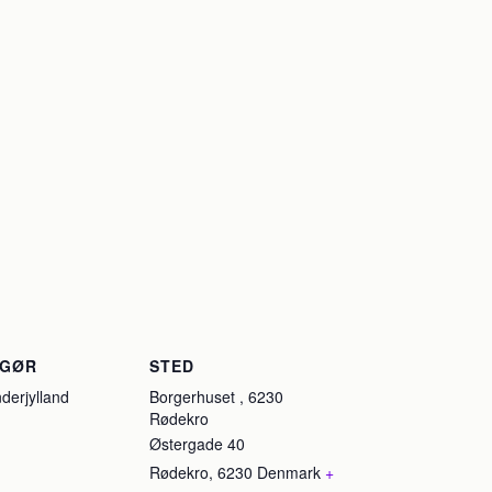
NGØR
STED
erjylland
Borgerhuset , 6230
Rødekro
Østergade 40
Rødekro
,
6230
Denmark
+