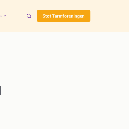
s
Støt Tarmforeningen
d