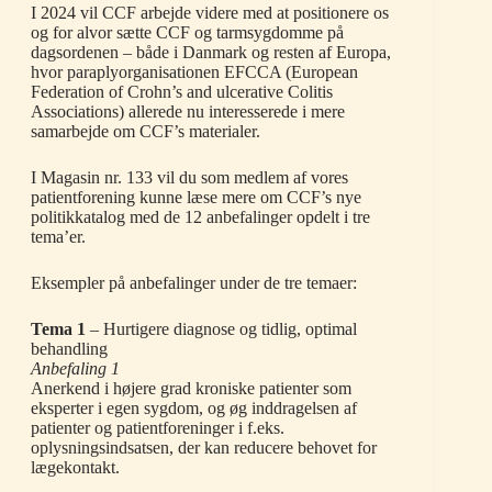
I 2024 vil CCF arbejde videre med at positionere os
og for alvor sætte CCF og tarmsygdomme på
dagsordenen – både i Danmark og resten af Europa,
hvor paraplyorganisationen EFCCA (European
Federation of Crohn’s and ulcerative Colitis
Associations) allerede nu interesserede i mere
samarbejde om CCF’s materialer.
I Magasin nr. 133 vil du som medlem af vores
patientforening kunne læse mere om CCF’s nye
politikkatalog med de 12 anbefalinger opdelt i tre
tema’er.
Eksempler på anbefalinger under de tre temaer:
Tema 1
– Hurtigere diagnose og tidlig, optimal
behandling
Anbefaling 1
Anerkend i højere grad kroniske patienter som
eksperter i egen sygdom, og øg inddragelsen af
patienter og patientforeninger i f.eks.
oplysningsindsatsen, der kan reducere behovet for
lægekontakt.