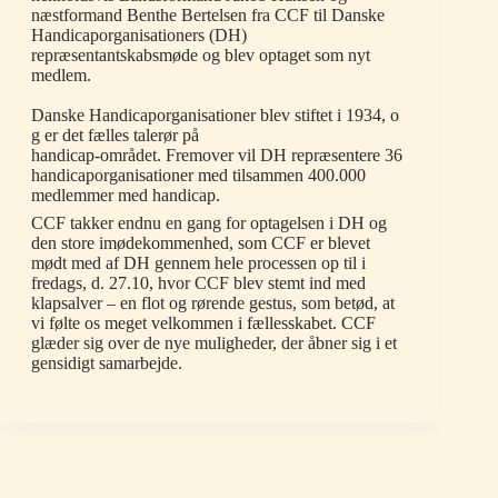
næstformand Benthe Bertelsen fra CCF til Danske
Handicaporganisationers (DH)
repræsentantskabsmøde og blev optaget som nyt
medlem.
Danske Handicaporganisationer blev stiftet i 1934, o
g er det fælles talerør på
handicap-området. Fremover vil DH repræsentere 36
handicaporganisationer med tilsammen 400.000
medlemmer med handicap.
CCF takker endnu en gang for optagelsen i DH og
den store imødekommenhed, som CCF er blevet
mødt med af DH gennem hele processen op til i
fredags, d. 27.10, hvor CCF blev stemt ind med
klapsalver – en flot og rørende gestus, som betød, at
vi følte os meget velkommen i fællesskabet. CCF
glæder sig over de nye muligheder, der åbner sig i et
gensidigt samarbejde.