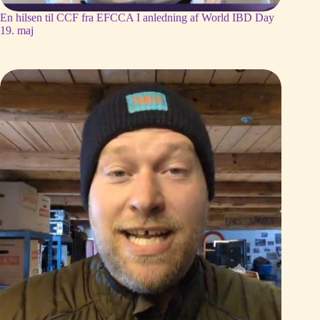
En hilsen til CCF fra EFCCA I anledning af World IBD Day
19. maj