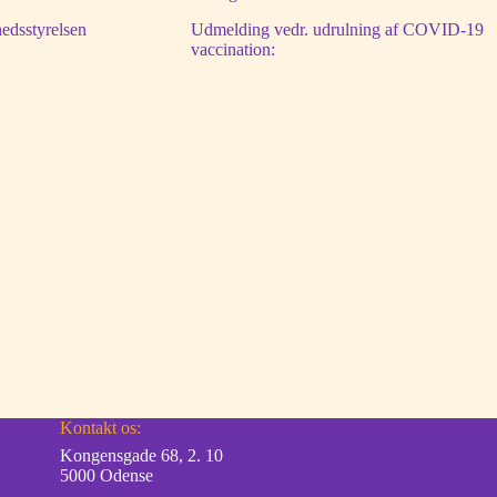
edsstyrelsen
Udmelding vedr. udrulning af COVID-19
vaccination:
Kontakt os:
Kongensgade 68, 2. 10
5000 Odense