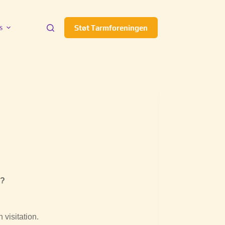
s
Støt Tarmforeningen
n?
 visitation.