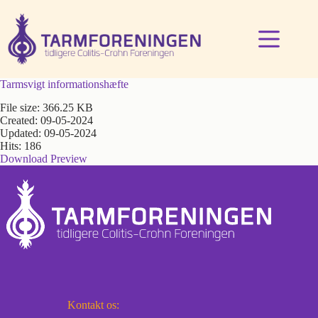
Fortsæt
til
indhold
Tarmsvigt informationshæfte
File size: 366.25 KB
Created: 09-05-2024
Updated: 09-05-2024
Hits: 186
Download
Preview
Kontakt os: