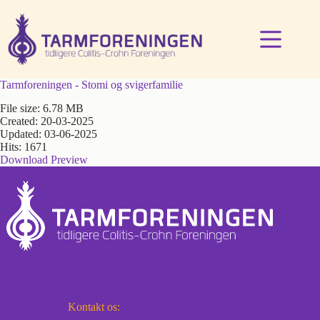
Fortsæt
til
indhold
Tarmforeningen - Stomi og svigerfamilie
File size: 6.78 MB
Created: 20-03-2025
Updated: 03-06-2025
Hits: 1671
Download
Preview
Kontakt os: