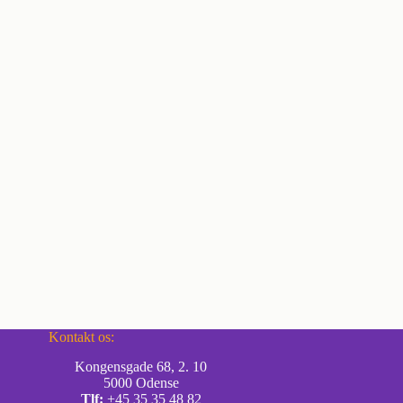
Kontakt os:
Kongensgade 68, 2. 10
5000 Odense
Tlf:
+45 35 35 48 82