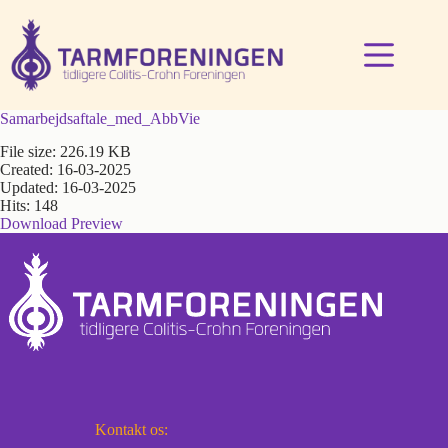
Fortsæt
til
indhold
Samarbejdsaftale_med_AbbVie
File size: 226.19 KB
Created: 16-03-2025
Updated: 16-03-2025
Hits: 148
Download
Preview
Kontakt os: