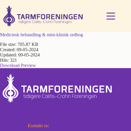
Fortsæt
til
indhold
Medicinsk behandling & mini-klinisk ordbog
File size: 705.87 KB
Created: 09-05-2024
Updated: 09-05-2024
Hits: 321
Download
Preview
Kontakt os: