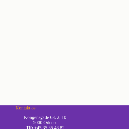
Kontakt os:
Kongensgade 68, 2. 10
5000 Odense
Tlf:
+45 35 35 48 82