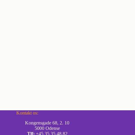
Kontakt os:
Kongensgade 68, 2. 10
5000 Odense
Tlf:
+45 35 35 48 82