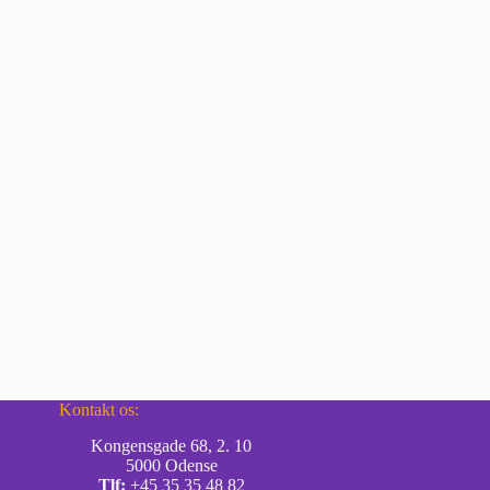
Kontakt os:
Kongensgade 68, 2. 10
5000 Odense
Tlf:
+45 35 35 48 82