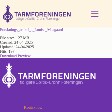
Fortsæt
til
indhold
Forsknings_artikel_-_Louise_Maagaard
File size: 1.27 MB
Created: 24-04-2025
Updated: 24-04-2025
Hits: 197
Download
Preview
Kontakt os: