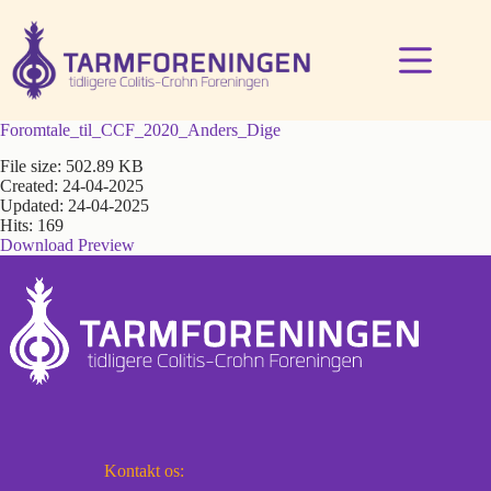
Fortsæt
til
indhold
Foromtale_til_CCF_2020_Anders_Dige
File size: 502.89 KB
Created: 24-04-2025
Updated: 24-04-2025
Hits: 169
Download
Preview
Kontakt os: