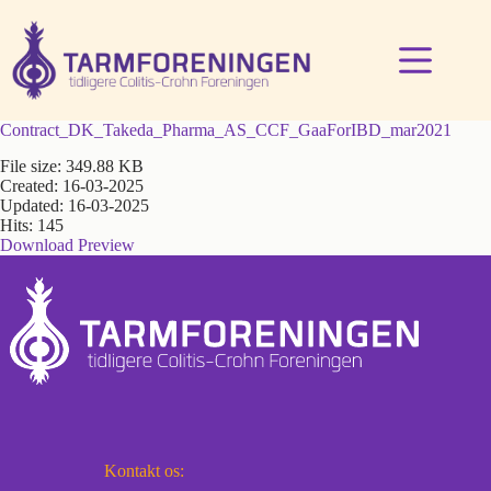
Fortsæt
til
indhold
Contract_DK_Takeda_Pharma_AS_CCF_GaaForIBD_mar2021
File size: 349.88 KB
Created: 16-03-2025
Updated: 16-03-2025
Hits: 145
Download
Preview
Kontakt os: