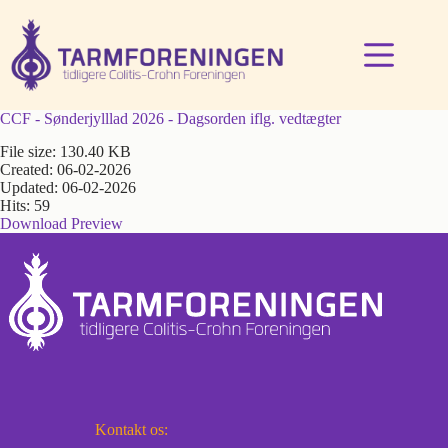
Fortsæt
til
indhold
CCF - Sønderjylllad 2026 - Dagsorden iflg. vedtægter
File size: 130.40 KB
Created: 06-02-2026
Updated: 06-02-2026
Hits: 59
Download
Preview
Kontakt os: