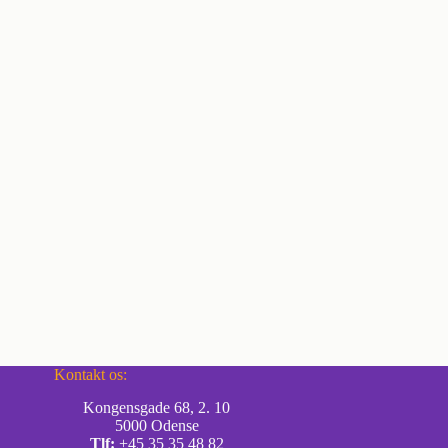
Kontakt os:
Kongensgade 68, 2. 10
5000 Odense
Tlf:
+45 35 35 48 82