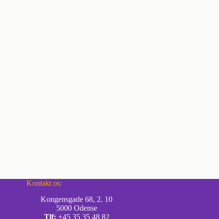
Kontakt os:
Kongensgade 68, 2. 10
5000 Odense
Tlf:
+45 35 35 48 82