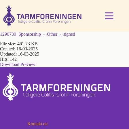
Fortsæt
til
indhold
1290730_Sponsorship_-_Other_-_signed
File size: 461.73 KB
Created: 16-03-2025
Updated: 16-03-2025
Hits: 142
Download
Preview
Kontakt os: