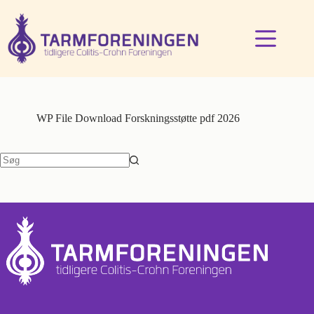
Fortsæt
til
indhold
WP File Download
Forskningsstøtte pdf 2026
Ingen
resultater