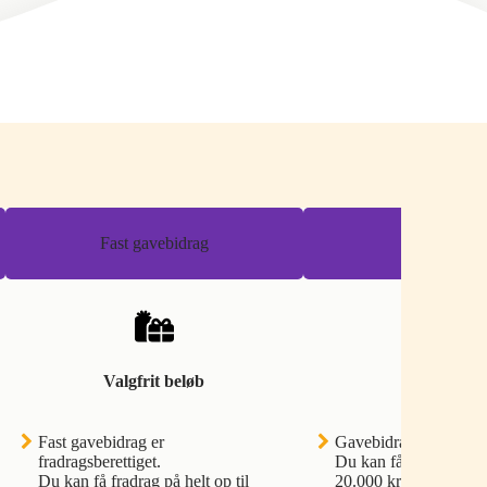
Fast gavebidrag
Gavebidra
Valgfrit beløb
Valgfrit be
Fast gavebidrag er
Gavebidrag er fradrags
fradragsberettiget.
Du kan få fradrag på he
Du kan få fradrag på helt op til
20.000 kr. (2026 sats)