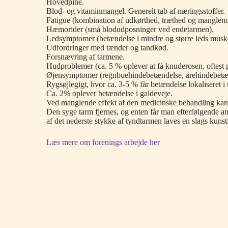
Hovedpine.
Blod- og vitaminmangel. Generelt tab af næringsstoffer.
Fatigue (kombination af udkørthed, træthed og manglend
Hæmorider (små blodudposninger ved endetarmen).
Ledsymptomer (betændelse i mindre og større leds muskel
Udfordringer med tænder og tandkød.
Forsnævring af tarmene.
Hudproblemer (ca. 5 % oplever at få knuderosen, oftest 
Øjensymptomer (regnbuehindebetændelse, årehindebetænd
Rygsøjlegigt, hvor ca. 3-5 % får betændelse lokaliseret i 
Ca. 2% oplever betændelse i galdeveje.
Ved manglende effekt af den medicinske behandling kan m
Den syge tarm fjernes, og enten får man efterfølgende an
af det nederste stykke af tyndtarmen laves en slags kuns
Læs mere om forenings arbejde her