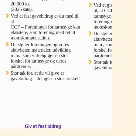
20.000 kr.
Ved at give et gavebi
(2026 sats).
til, at CCF – Forening
Ved et fast gavebidrag er du med til,
tarmsyge kan eksister
at
forening med ret til
CCF – Foreningen for tarmsyge kan
momskompensation.
eksistere, som forening med ret til
Du støtter foreningen
momskompensation.
aktiviteter, materialer
Du støtter foreningen og vores
m.m., som virkelig gør
aktiviteter, materialer, udvikling
forskel for tarmsyge o
m.m., som virkelig gør en stor
pårørende.
forskel for tarmsyge og deres
Stor tak for, at du vil 
pårørende.
gavebidrag – det gør e
Stor tak for, at du vil give et
gavebidrag – det gør en stor forskel!
Giv et fast bidrag
Giv et bidr