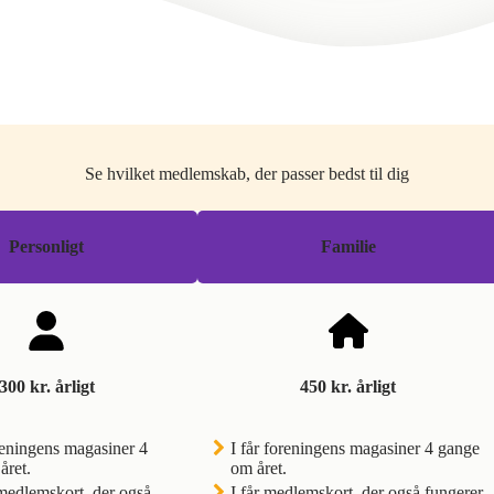
Se hvilket medlemskab, der passer bedst til dig
Personligt
Familie
300 kr. årligt
450 kr. årligt
reningens magasiner 4
I får foreningens magasiner 4 gange
året.
om året.
medlemskort, der også
I får medlemskort, der også fungerer