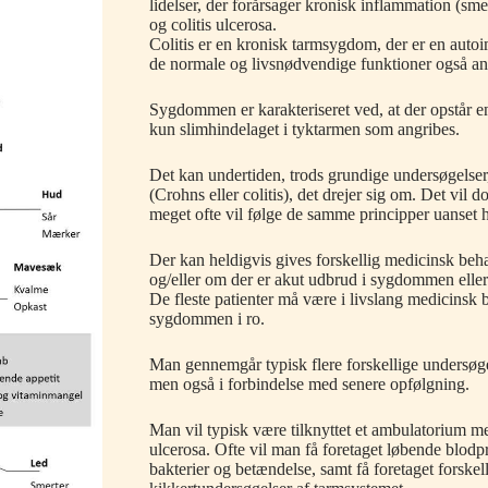
lidelser, der forårsager kronisk inflammation (s
og colitis ulcerosa.
Colitis er en kronisk tarmsygdom, der er en aut
de normale og livsnødvendige funktioner også a
Sygdommen er karakteriseret ved, at der opstår en 
kun slimhindelaget i tyktarmen som angribes.
Det kan undertiden, trods grundige undersøgelser
(Crohns eller colitis), det drejer sig om. Det vil
meget ofte vil følge de samme principper uanset 
Der kan heldigvis gives forskellig medicinsk b
og/eller om der er akut udbrud i sygdommen eller 
De fleste patienter må være i livslang medicinsk 
sygdommen i ro.
Man gennemgår typisk flere forskellige undersøge
men også i forbindelse med senere opfølgning.
Man vil typisk være tilknyttet et ambulatorium me
ulcerosa. Ofte vil man få foretaget løbende blodpr
bakterier og betændelse, samt få foretaget forske