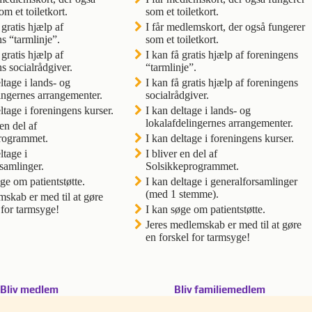
om et toiletkort.
som et toiletkort.
gratis hjælp af
I får medlemskort, der også fungerer
s “tarmlinje”.
som et toiletkort.
gratis hjælp af
I kan få gratis hjælp af foreningens
s socialrådgiver.
“tarmlinje”.
tage i lands- og
I kan få gratis hjælp af foreningens
ingernes arrangementer.
socialrådgiver.
tage i foreningens kurser.
I kan deltage i lands- og
lokalafdelingernes arrangementer.
en del af
rogrammet.
I kan deltage i foreningens kurser.
tage i
I bliver en del af
samlinger.
Solsikkeprogrammet.
e om patientstøtte.
I kan deltage i generalforsamlinger
(med 1 stemme).
skab er med til at gøre
 for tarmsyge!
I kan søge om patientstøtte.
Jeres medlemskab er med til at gøre
en forskel for tarmsyge!
Bliv medlem
Bliv familiemedlem