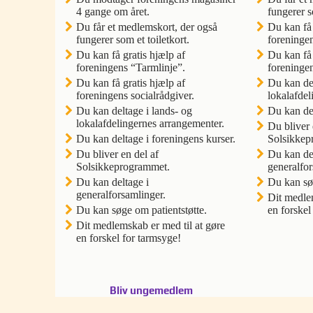
4 gange om året.
fungerer s
Du får et medlemskort, der også
Du kan få 
fungerer som et toiletkort.
foreningen
Du kan få gratis hjælp af
Du kan få 
foreningens “Tarmlinje”.
foreningen
Du kan få gratis hjælp af
Du kan del
foreningens socialrådgiver.
lokalafdel
Du kan deltage i lands- og
Du kan del
lokalafdelingernes arrangementer.
Du bliver 
Du kan deltage i foreningens kurser.
Solsikkep
Du bliver en del af
Du kan del
Solsikkeprogrammet.
generalfor
Du kan deltage i
Du kan søg
generalforsamlinger.
Dit medlem
Du kan søge om patientstøtte.
en forskel
Dit medlemskab er med til at gøre
en forskel for tarmsyge!
Bliv ungemedlem