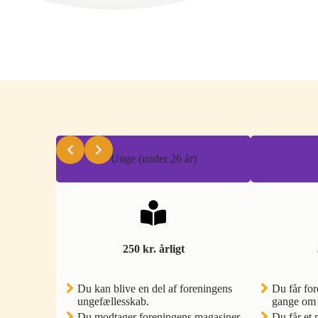
Unge (under 26 år)
250 kr. årligt
Du kan blive en del af foreningens
Du får fo
ungefællesskab.
gange om 
Du modtager foreningens magasiner
Du får et 