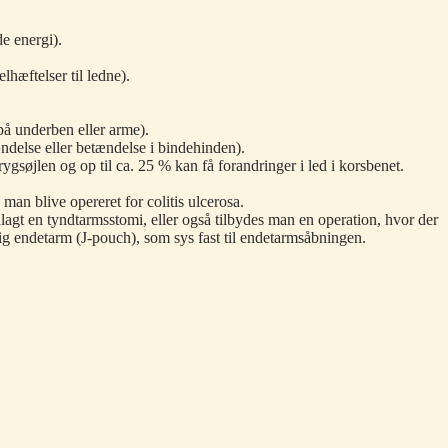
e energi).
hæftelser til ledne).
på underben eller arme).
else eller betændelse i bindehinden).
rygsøjlen og op til ca. 25 % kan få forandringer i led i korsbenet.
an blive opereret for colitis ulcerosa.
lagt en tyndtarmsstomi, eller også tilbydes man en operation, hvor der
tig endetarm (J-pouch), som sys fast til endetarmsåbningen.