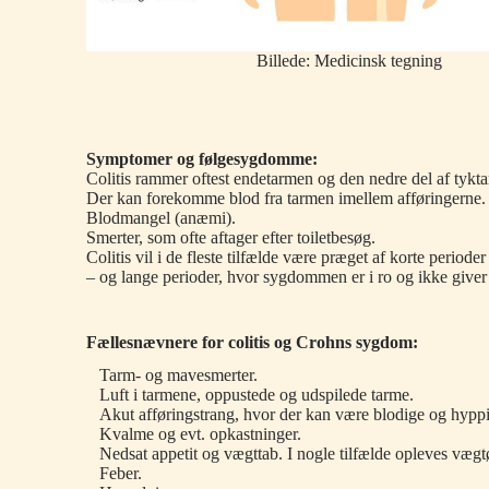
Billede: Medicinsk tegning
Symptomer og følgesygdomme:
Colitis rammer oftest endetarmen og den nedre del af tykt
Der kan forekomme blod fra tarmen imellem afføringerne.
Blodmangel (anæmi).
Smerter, som ofte aftager efter toiletbesøg.
Colitis vil i de fleste tilfælde være præget af korte period
– og lange perioder, hvor sygdommen er i ro og ikke give
Fællesnævnere for colitis og Crohns sygdom:
Tarm- og mavesmerter.
Luft i tarmene, oppustede og udspilede tarme.
Akut afføringstrang, hvor der kan være blodige og hyppig
Kvalme og evt. opkastninger.
Nedsat appetit og vægttab. I nogle tilfælde opleves væg
Feber.