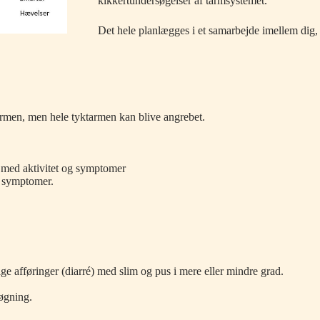
kikkertundersøgelser af tarmsystemet.
Det hele planlægges i et samarbejde imellem dig,
armen, men hele tyktarmen kan blive angrebet.
er med aktivitet og symptomer
r symptomer.
e afføringer (diarré) med slim og pus i mere eller mindre grad.
tøgning.