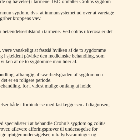
merte og hævelse) i tarmene. IBD omfatter Crohns sygdom
oimmun sygdom, dvs. at immunsystemet ud over at varetage
ngriber kroppens væv.
betændelsestilstand i tarmene. Ved colitis ulcerosa er det
, være vanskeligt at fastslå hvilken af de to sygdomme
 dog i sjældent påvirke den medicinske behandling, som
hvilken af de to sygdomme man lider af.
ehandling, afhængig af sværhedsgraden af sygdommen
det er en roligere periode.
behandling, for i videst mulige omfang at holde
lser både i forbindelse med fastlæggelsen af diagnosen,
d specialister i at behandle Crohn’s sygdom og colitis
øver, aflevere afføringsprøver til undersøgelse for
llige røntgenundersøgelser, ultralydsscanninger og