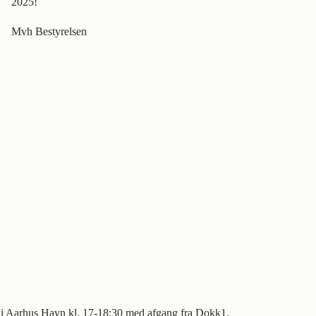
2025!
Mvh Bestyrelsen
t i Aarhus Havn kl. 17-18:30 med afgang fra Dokk1.