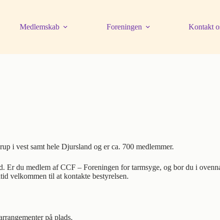
Medlemskab
Foreningen
Kontakt o
erup i vest samt hele Djursland og er ca. 700 medlemmer.
old. Er du medlem af CCF – Foreningen for tarmsyge, og bor du i ove
id velkommen til at kontakte bestyrelsen.
s arrangementer på plads.