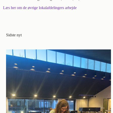
Læs her om de øvrige lokalafdelingers arbejde
Sidste nyt