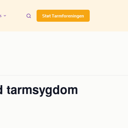
s
Støt Tarmforeningen
ved tarmsygdom