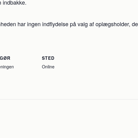
in indbakke.
heden har ingen indflydelse på valg af oplægsholder, det 
NGØR
STED
eningen
Online