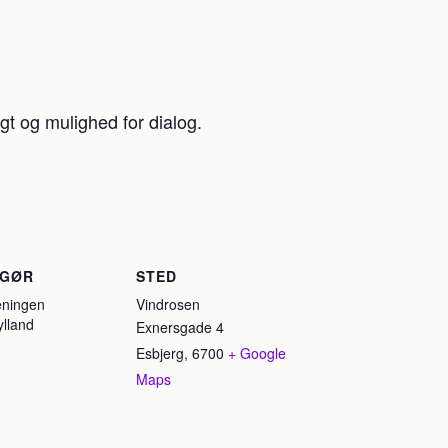
gt og mulighed for dialog.
NGØR
STED
eningen
Vindrosen
ylland
Exnersgade 4
Esbjerg
,
6700
+ Google
Maps