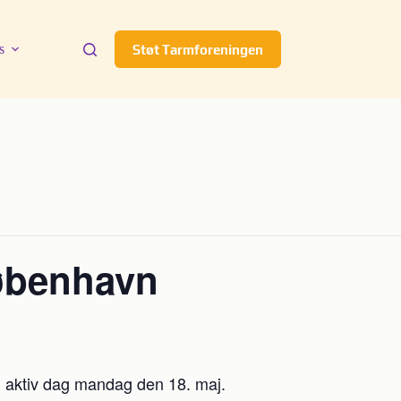
s
Støt Tarmforeningen
øbenhavn
og aktiv dag mandag den 18. maj.