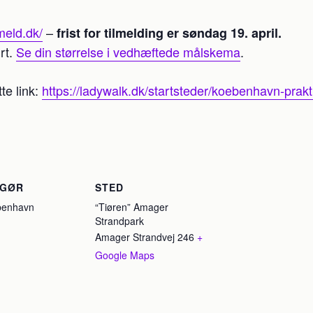
meld.dk/
–
frist for tilmelding er søndag 19. april.
rt.
Se din størrelse i vedhæftede målskema
.
te link:
https://ladywalk.dk/startsteder/koebenhavn-prakti
NGØR
STED
benhavn
“Tiøren” Amager
Strandpark
Amager Strandvej 246
+
Google Maps