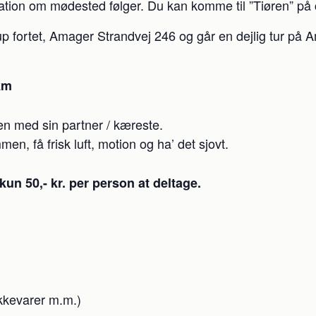
mation om mødested følger. Du kan komme til ”Tiøren” på c
p fortet, Amager Strandvej 246 og går en dejlig tur på Am
km
en med sin partner / kæreste.
, få frisk luft, motion og ha’ det sjovt.
n 50,- kr. per person at deltage.
kkevarer m.m.)