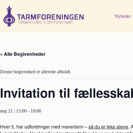
Fortsæt
til
indhold
Nyheder
« Alle Begivenheder
Denne begivenhed er allerede afholdt.
Invitation til fælless
maj 21 | 15:00
-
19:00
Hver 5. har udfordringer med mave/tarm –
så du er ikke alene
. 