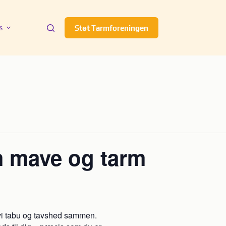
s
Støt Tarmforeningen
om mave og tarm
 vi tabu og tavshed sammen.