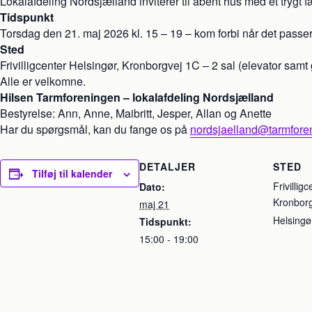
Lokalafdeling Nordsjælland inviterer til åbent hus med et trygt
Tidspunkt
Torsdag den 21. maj 2026 kl. 15 – 19 – kom forbi når det passer
Sted
Frivilligcenter Helsingør, Kronborgvej 1C – 2 sal (elevator samt
Alle er velkomne.
Hilsen Tarmforeningen – lokalafdeling Nordsjælland
Bestyrelse: Ann, Anne, Maibritt, Jesper, Allan og Anette
Har du spørgsmål, kan du fange os på
nordsjaelland
@tarmfore
DETALJER
STED
Tilføj til kalender
Frivillig
Dato:
Kronborg
maj 21
Helsingø
Tidspunkt:
15:00 - 19:00