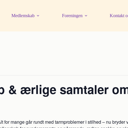
Medlemskab
Foreningen
Kontakt o
kab & ærlige samtaler 
Alt for mange går rundt med tarmproblemer i stilhed – nu bryder