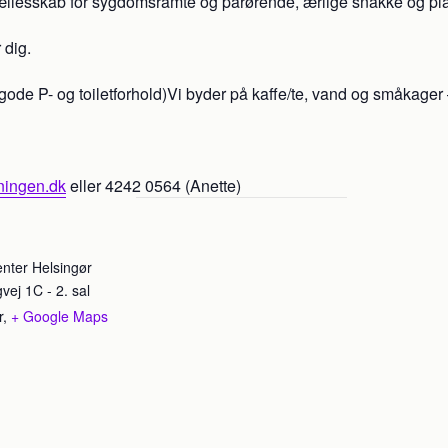
 fællesskab for sygdomsramte og pårørende, ærlige snakke og plad
 dig.
 gode P- og toiletforhold)Vi byder på kaffe/te, vand og småkager
ningen.dk
eller 4242 0564 (Anette)
center Helsingør
vej 1C - 2. sal
r
,
+ Google Maps