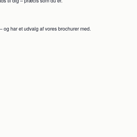
s til dig – præcis som du er.
 – og har et udvalg af vores brochurer med.