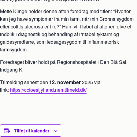
Mette Klinge holder denne aften foredrag med titlen: ”Hvorfor
kan jeg have symptomer fra min tarm, når min Crohns sygdom
eller colitis ulcerosa er i ro?” Hun
vil i løbet af aftenen give et
indblik i diagnostik og behandling af irritabel tyktarm og
galdesyrediarre, som ledsagesygdom til inflammatorisk
tarmsygdom.
Foredraget bliver holdt på Regionshospitalet i Den Blå Sal,
indgang K.
Tilmelding senest den
12. november
2025 via
link:
https://ccfoestjylland.nemtilmeld.dk/
Tilføj til kalender