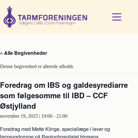
Fortsæt
til
indhold
« Alle Begivenheder
Denne begivenhed er allerede afholdt.
Foredrag om IBS og galdesyrediarre
som følgesomme til IBD – CCF
Østjylland
november 19, 2025 | 19:00
-
21:00
Foredrag med Mette Klinge, speciallæge i lever og
tarmsygdomme på Regionhospitalet Horsens.