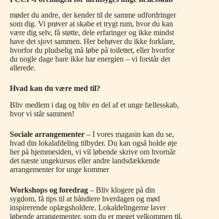
møder du andre, der kender til de samme udfordringer
som dig. Vi prøver at skabe et trygt rum, hvor du kan
være dig selv, få støtte, dele erfaringer og ikke mindst
have det sjovt sammen. Her behøver du ikke forklare,
hvorfor du pludselig må løbe på toilettet, eller hvorfor
du nogle dage bare ikke har energien – vi forstår det
allerede.
Hvad kan du være med til?
Bliv medlem i dag og bliv en del af et unge fællesskab,
hvor vi står sammen!
Sociale arrangementer
– I vores magasin kan du se,
hvad din lokalafdeling tilbyder. Du kan også holde øje
her på hjemmesiden, vi vil løbende skrive om hvornår
det næste ungekursus eller andre landsdækkende
arrangementer for unge kommer
Workshops og foredrag
– Bliv klogere på din
sygdom, få tips til at håndtere hverdagen og mød
inspirerende oplægsholdere. Lokaldelingerne laver
løbende arrangementer, som du er meget velkommen til.