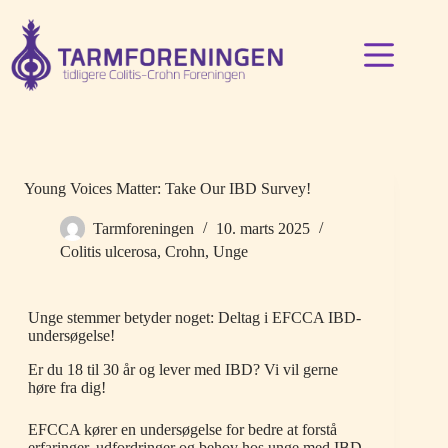
Fortsæt
til
indhold
Young Voices Matter: Take Our IBD Survey!
Tarmforeningen
10. marts 2025
Colitis ulcerosa
,
Crohn
,
Unge
Unge stemmer betyder noget: Deltag i EFCCA IBD-
undersøgelse!
Er du 18 til 30 år og lever med IBD? Vi vil gerne
høre fra dig!
EFCCA kører en undersøgelse for bedre at forstå
erfaringer, udfordringer og behov hos unge med IBD.