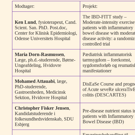
Modtager:
Projekt:
The IBD-FITT study –
Ken Lund
, fysioterapeut, Cand.
Moderate-intensity exercise
Scient. San. PhD. Post.doc,
patients with inflammatory
Center for Klinisk Epidemiologi,
bowel disease with modera
Odense Universitets Hospital
disease activity: a randomi
controlled trial
Maria Dorn-Rasmussen
,
Pædiatrisk inflammatorisk
Læge, ph.d.-studerende, Børne-
tarmsygdom – forekomst,
Ungeafdeling, Hvidovre
sygdomsforløb og reumatis
Hospital
manifestationer
Mohamed Attauabi
, læge,
DisEaSe Course and progn
PhD-studerende,
of Acute seveRe ulceraTiv
Gastroenheden, Medicinsk
colitis (DESCARTES)
Sektion, Hvidovre Hospital
Christopher Fisker Jensen
,
Pre-disease nutrient status i
Kandidatstuderende i
patients with Inflammatory
folkesundhedsvidenskab, SDU
Bowel Disease (IBD)
Esbjerg
Ernæringsbehandling til