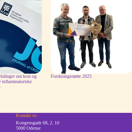
falinger om kost og
Forskningsstøtte 2025
e inflammatoriske
)
Kontakt os:
Kongensgade 68, 2. 10
5000 Odense