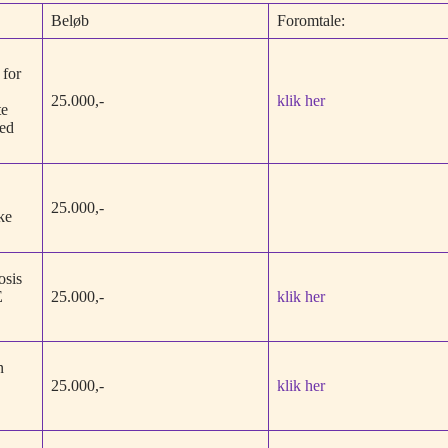
Beløb
Foromtale:
 for
25.000,-
klik her
te
zed
25.000,-
ke
osis
E
25.000,-
klik her
n
25.000,-
klik her