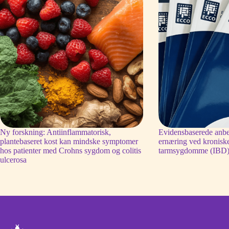
Ny forskning: Antiinflammatorisk,
Evidensbaserede anbe
plantebaseret kost kan mindske symptomer
ernæring ved kronisk
hos patienter med Crohns sygdom og colitis
tarmsygdomme (IBD
ulcerosa