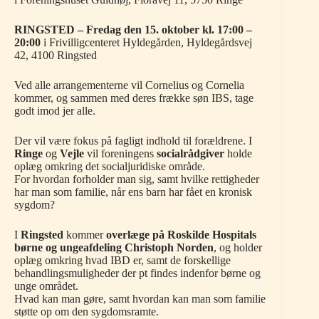
RINGSTED – Fredag den 15. oktober kl. 17:00 –
20:00
i Frivilligcenteret Hyldegården, Hyldegårdsvej
42, 4100 Ringsted
Ved alle arrangementerne vil Cornelius og Cornelia
kommer, og sammen med deres frække søn IBS, tage
godt imod jer alle.
Der vil være fokus på fagligt indhold til forældrene. I
Ringe
og
Vejle
vil foreningens
socialrådgiver
holde
oplæg omkring det socialjuridiske område.
For hvordan forholder man sig, samt hvilke rettigheder
har man som familie, når ens barn har fået en kronisk
sygdom?
I
Ringsted
kommer
overlæge på Roskilde Hospitals
børne og ungeafdeling Christoph Norden
, og holder
oplæg omkring hvad IBD er, samt de forskellige
behandlingsmuligheder der pt findes indenfor børne og
unge området.
Hvad kan man gøre, samt hvordan kan man som familie
støtte op om den sygdomsramte.