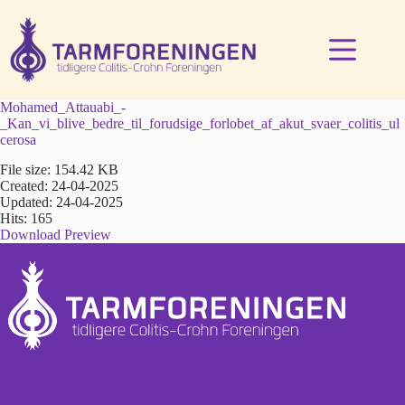
Fortsæt
til
indhold
Mohamed_Attauabi_-
_Kan_vi_blive_bedre_til_forudsige_forlobet_af_akut_svaer_colitis_ul
cerosa
File size: 154.42 KB
Created: 24-04-2025
Updated: 24-04-2025
Hits: 165
Download
Preview