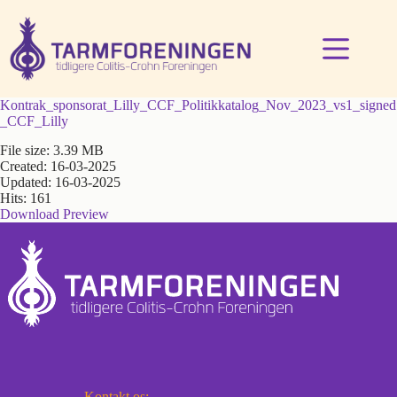
Fortsæt
til
indhold
Kontrak_sponsorat_Lilly_CCF_Politikkatalog_Nov_2023_vs1_signed
_CCF_Lilly
File size: 3.39 MB
Created: 16-03-2025
Updated: 16-03-2025
Hits: 161
Download
Preview
Kontakt os: